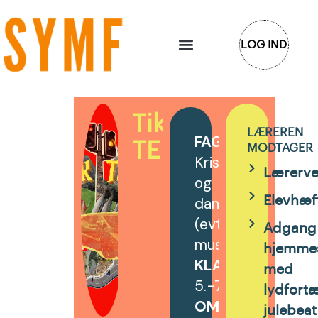
Gå
til
LOG IND
indholdet
TikTak,
LÆREREN
FAG
:
TEITUR
MODTAGER
Kristendomskund
Lærerve
og
dansk
Elevhæf
(evt.
Adgang 
musik)
hjemme
KLASSETRIN
:
med
5.-7.
(8.)
klasse
lydfortæ
OMFANG
:
julebea