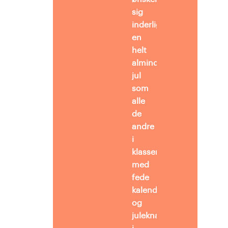
sig
inderligt
en
helt
almindelig
jul
som
alle
de
andre
i
klassen
med
fede
kalendergaver
og
juleknas