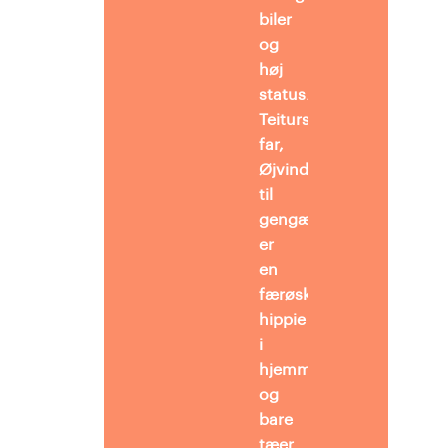
biler
og
høj
status.
Teiturs
far,
Øjvind,
til
gengæld,
er
en
færøsk øko-
hippie
i
hjemmestrik
og
bare
tæer