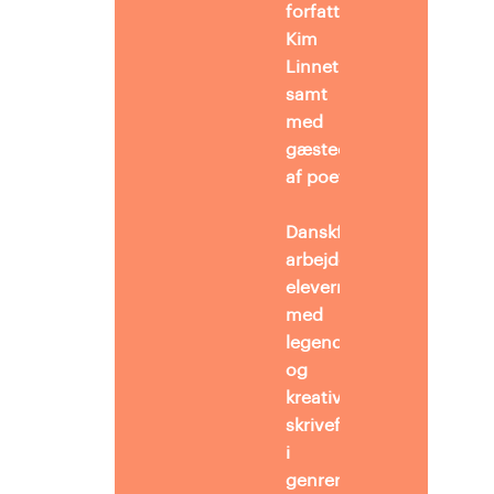
forfatter, poetry slamme
Kim
Linnet
samt
med
gæsteoptræden
af poetry slammer Röskv
Danskfagligt
arbejder
eleverne
med
legende
og
kreative
skriveforløb
i
genrerne