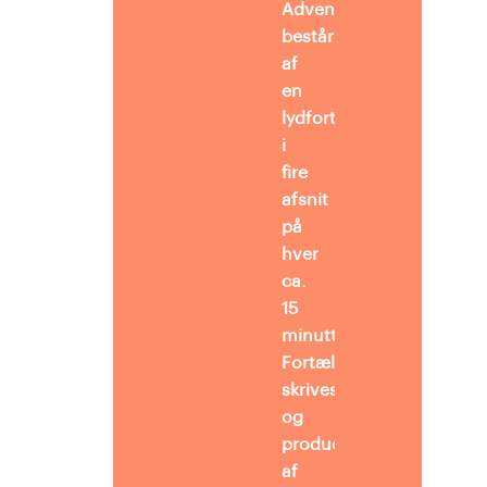
Adventskalenderen
består
af
en
lydfortælling
i
fire
afsnit
på
hver
ca.
15
minutter.
Fortællingen
skrives
og
produceres
af