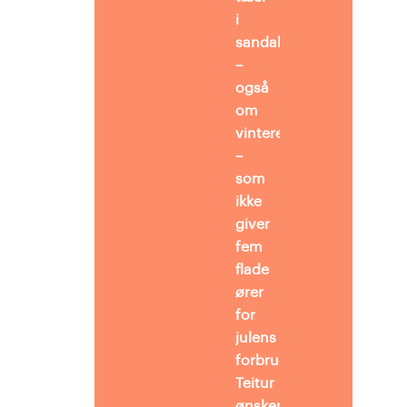
i
sandalerne
–
også
om
vinteren
–
som
ikke
giver
fem
flade
ører
for
julens
forbrugsræs.
Teitur
ønsker