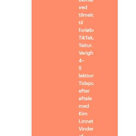
bemærkninger’
ved
tilmelding
til
forløbet
TikTak,
Teitur.
Varighed:
4–
5
lektioner
Tidspunkt
efter
aftale
med
Kim
Linnet.
Vinder