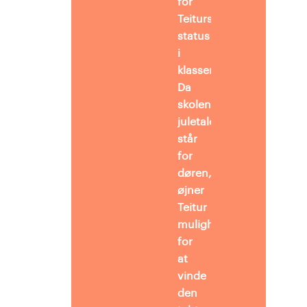
for
Teiturs
status
i
klassen.
Da
skolens
juletalentshow
står
for
døren,
øjner
Teitur
muligheden
for
at
vinde
den