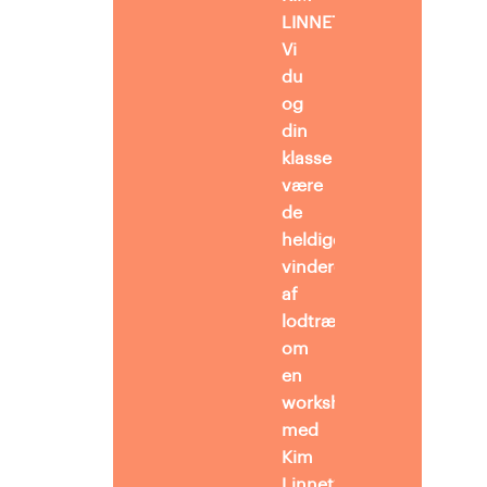
LINNET
Vi
du
og
din
klasse
være
de
heldige
vindere
af
lodtrækningen
om
en
workshop
med
Kim
Linnet?