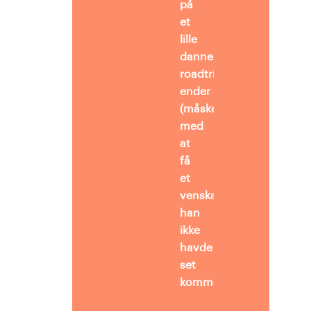
på
et
lille
dannelses-
roadtrip og
ender
(måske)
med
at
få
et
venskab,
han
ikke
havde
set
komme.