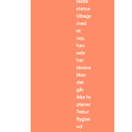
tabte
status
tilbage
med
et
rap,
han
selv
har
skrevet.
Men
det
går
ikke heeelt efter
planen.
Teitur
flygter
ud