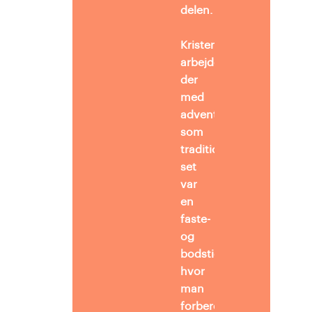
delen.
Kristendomsfagligt
arbejdes
der
med
adventstiden,
som
traditionelt
set
var
en
faste-
og
bodstid,
hvor
man
forberedte