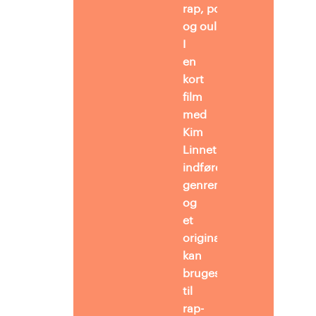
rap, poetry slam
og oulipo.
I
en
kort
film
med
Kim
Linnet
indføres eleverne i poetr
genren
og
et
originalt, nyproduceret j
kan
bruges
til
rap-