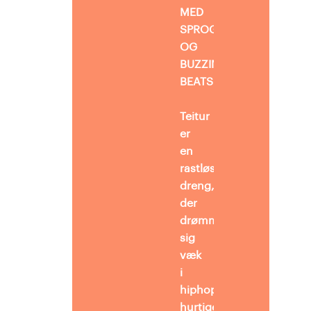
MED
SPROGMUSIK
OG
BUZZIN’
BEATS
Teitur
er
en
rastløs
dreng,
der
drømmer
sig
væk
i
hiphop,
hurtige