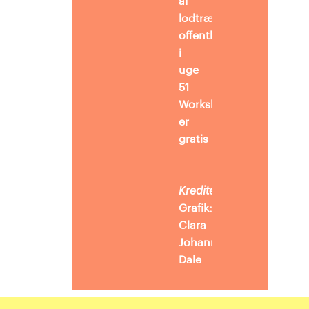
af
lodtrækningen
offentliggøres
i
uge
51
Workshoppen
er
gratis
Kreditering
Grafik:
Clara
Johanne
Dale