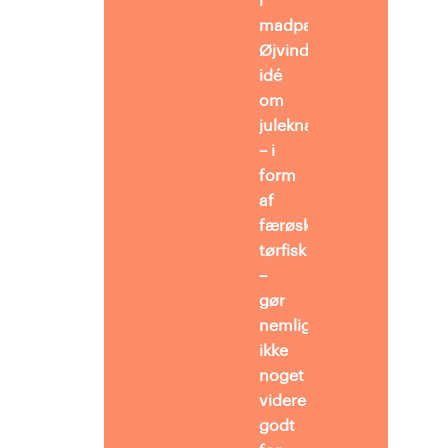
i
madpakken.
Øjvinds
idé
om
juleknas
– i
form
af
færøske
tørfisk
–
gør
nemlig
ikke
noget
videre
godt