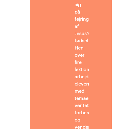
sig
på
fejringen
af
Jesus’s
fødsel.
Hen
over
fire
lektioner
arbejder
eleverne
med
temaerne
ventetid, forventning/pro
forberedelse
og
vendepunkt.