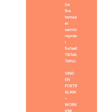
De
fire
temaer
er
samtidigt
repræsenteret
i
fortællingen
TikTak,
Teitur.
VIND
EN
POETRY
SLAM
–
WORKSHOP MED
KIM