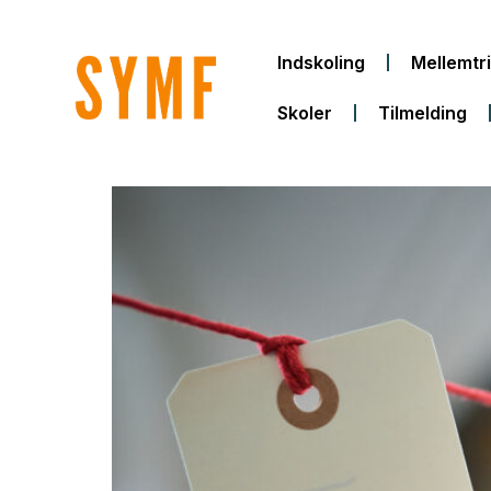
Gå
til
Indskoling
Mellemtr
indholdet
Skoler
Tilmelding