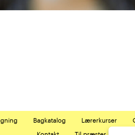
gning
Bagkatalog
Lærerkurser
Kontakt
Til præster