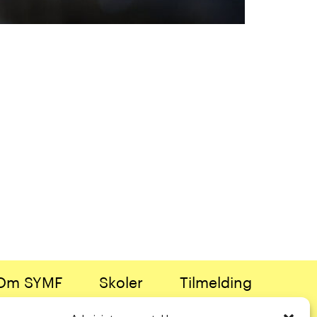
Om SYMF
Skoler
Tilmelding