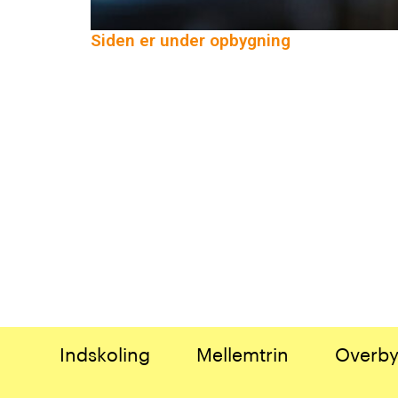
Siden er under opbygning
Indskoling
Mellemtrin
Overby