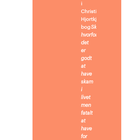
i
Christian
Hjortkjærs
bog
Skamfuld –
hvorfor
det
er
godt
at
have
skam
i
livet
men
fatalt
at
have
for