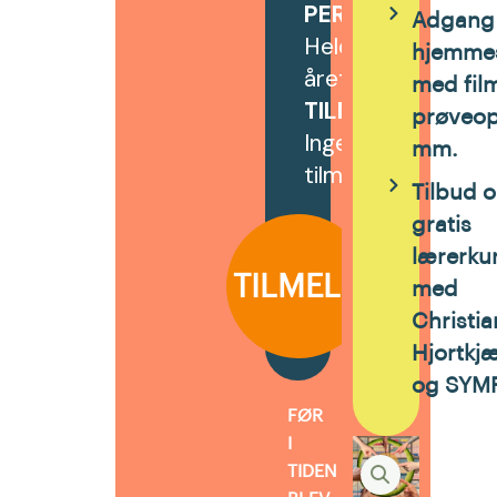
PERIODE
:
Adgang 
Hele
hjemme
året
med fil
TILMELDING
:
prøveo
Ingen
mm.
tilmeldingsfrist
Tilbud 
gratis
lærerku
TILMELD
med
Christia
Hjortkj
og SYM
FØR
I
TIDEN