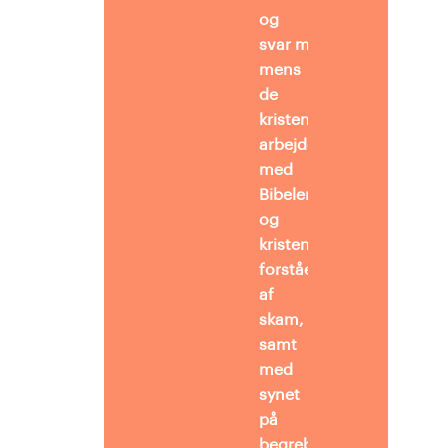
og
svar mm.,
mens
de
kristendomsfagligt
arbejder
med
Bibelens
og
kristendommens
forståelse
af
skam,
samt
med
synet
på
begrebet