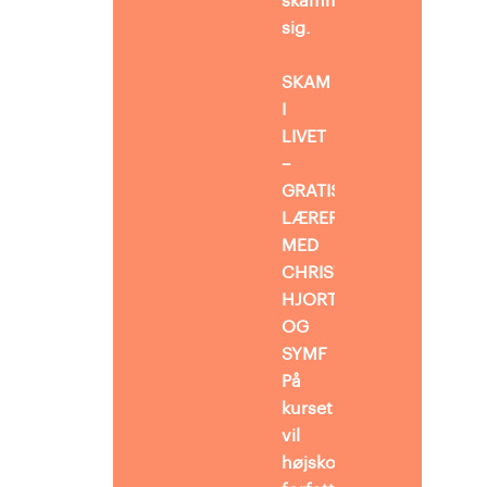
skammer
sig.
SKAM
I
LIVET
–
GRATIS
LÆRERKURSUS
MED
CHRISTIAN
HJORTKJÆR
OG
SYMF
På
kurset
vil
højskolelærer
,