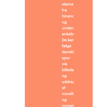
skamstøtten
fra
hinanden
og
undersøger
enkeltdelene.
De kan
følge
danskfaglige
spor
via
billedanalyse
og
uddrag
af
novelle-
og
romantekster, brevkass