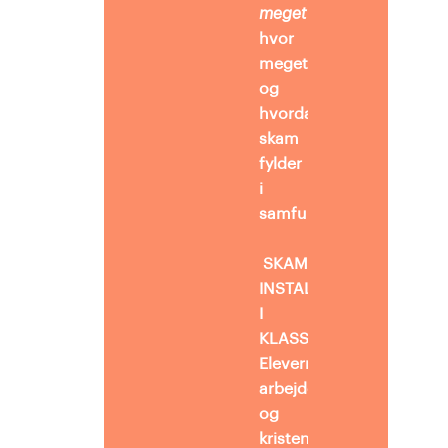
meget
undersøger forløb
hvor
meget
og
hvordan
skam
fylder
i
samfundet.
SKAMSTØTTE-
INSTALLATION
I
KLASSEN
Eleverne
arbejder dansk-
og
kristendomsfagligt med