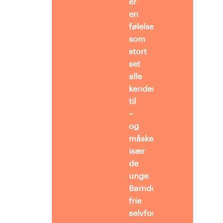
er
en
følelse,
som
stort
set
alle
kender
til
–
og
måske
især
de
unge.
Barndommens
frie
selvforglemmelse