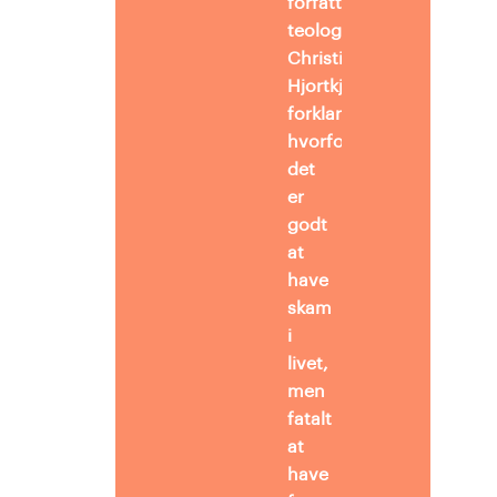
forfatter
og
ph.d
i
teologi
Christian
Hjortkjær
forklare,
hvorfor
det
er
godt
at
have
skam
i
livet,
men
fatalt
at
have