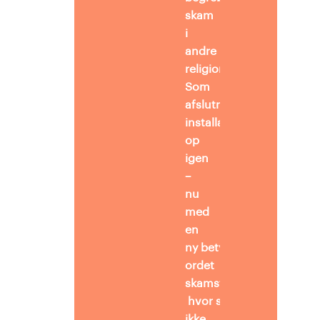
skam
i
andre
religioner.
Som
afslutning bygger de
installationen
op
igen
–
nu
med
en
ny betydning af
ordet
skamstøtte –
hvor støtte
ikke