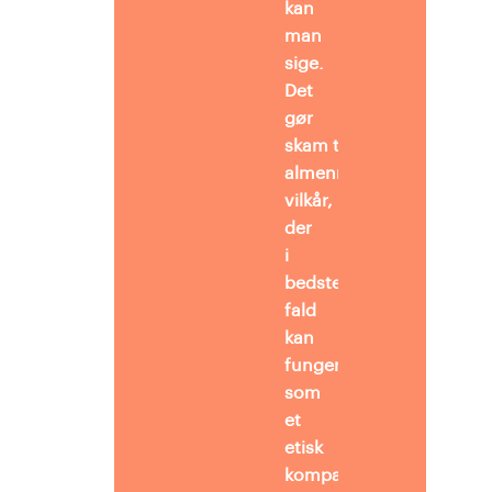
kan
man
sige.
Det
gør
skam til et
almenmenneskeligt
vilkår,
der
i
bedste
fald
kan
fungere
som
et
etisk
kompas,