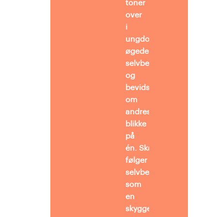
toner
over
i
ungdommens
øgede
selvbevidsthed
og
bevidstheden
om
andres
blikke
på
én. Skammen
følger
selvbevidstheden
som
en
skygge,