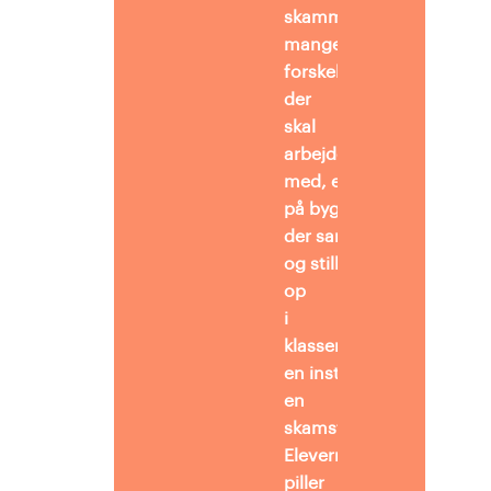
skammens
mange
forskellige udtryk. Kilder
der
skal
arbejdes
med, er trykt
på byggeplader,
der samles
og stilles
op
i
klassen som
en installation;
en
skamstøtte.
Eleverne
piller