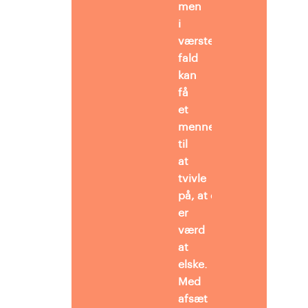
men
i
værste
fald
kan
få
et
menneske
til
at
tvivle
på, at det
er
værd
at
elske.
Med
afsæt