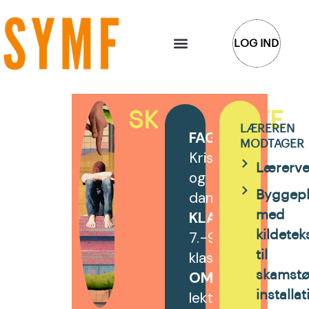
Gå
til
LOG IND
indholdet
SKAMSTØTTE
LÆREREN
FAG
:
MODTAGER
Kristendomskund
Lærerve
og
dansk
Byggepl
KLASSETRIN
med
:
7.-9.
kildetek
klasse
til
OMFANG:
8
skamstø
lektioner
installat