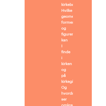
kirkebænk?
Hvilke
geometriske
former
og
figurer
kan
I
finde
i
kirken
og
på
kirkegården?
Og
hvordan
ser
omkredsen