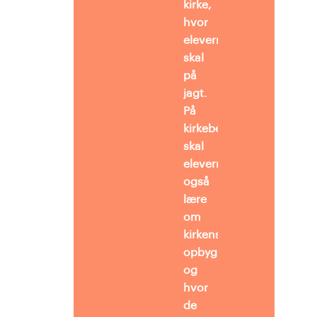
kirke,
hvor
eleverne
skal
på
jagt.
På
kirkebesøget
skal
eleverne
også
lære
om
kirkens
opbygning,
og
hvor
de