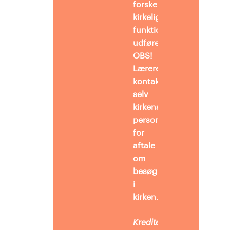
forskellige
kirkelige
funktioner
udføres.
OBS!
Læreren
kontakter
selv
kirkens
personale
for
aftale
om
besøg
i
kirken.
Kreditering