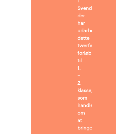
i
Svendborg,
der
har
udarbejdet
dette
tværfaglige
forløb
til
1.
–
2.
klasse,
som
handler
om
at
bringe