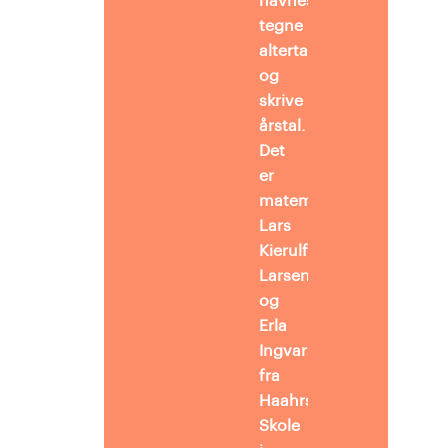
navnestatistik,
tegne
altertavlen
og
skrive
årstal.
Det
er
matematiklærerne
Lars
Kierulf
Larsen
og
Erla
Ingvarsdottir
fra
Haahrs
Skole