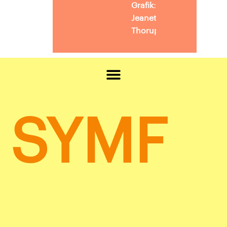
Grafik:
Jeanette
Thorup
SYMF