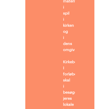
matematikken
i
spil
i
kirken
og
i
dens
omgivelser.
Kirkebesøg
I
forløbet
skal
i
besøge
jeres
lokale