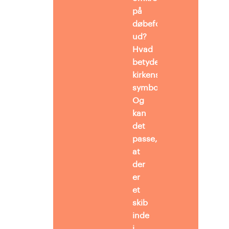
på
døbefonten
ud?
Hvad
betyder
kirkens
symbolbilleder?
Og
kan
det
passe,
at
der
er
et
skib
inde
i