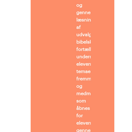
og
gennem
læsning
af
udvalgte
bibelske
fortællinger
undersøger
eleverne
temaerne
fremmedhed
og
medmenneskelighed,
som
åbnes
for
eleverne
gennem