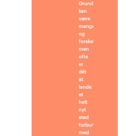
Grundene
kan
være
mange
og
forskellige,
men
ofte
er
dét
at
lande
et
helt
nyt
sted
forbundet
med