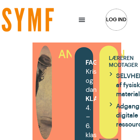
Gå
til
LOG IND
indholdet
ANKOMSTEN
LÆREREN
FAG
:
MODTAGER
Kristendomskund
SELVHE
og
af fysis
dansk
materia
KLASSETRIN
:
4.
Adgang 
–
digitale
6.
ressour
klasse