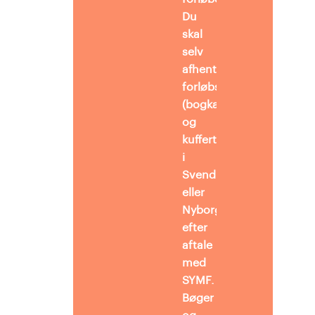
Du
skal
selv
afhente
forløbsmaterialer
(bogkasser
og
kuffert)
i
Svendborg
eller
Nyborg
efter
aftale
med
SYMF.
Bøger