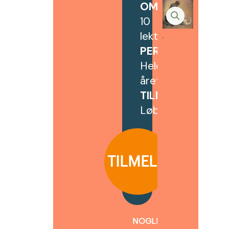
OMFANG
:
10
lektioner
PERIODE
:
Hele
året
TILMELDING:
Løbende
TILMELD
NOGLE