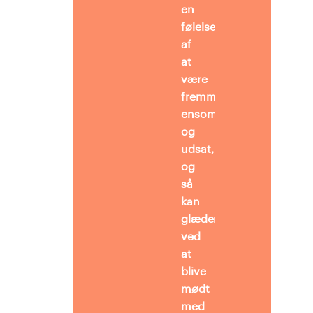
en
følelse
af
at
være
fremmed,
ensom
og
udsat,
og
så
kan
glæden
ved
at
blive
mødt
med