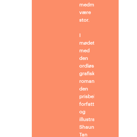
medmenneskelighed
være
stor.
I
mødet
med
den
ordløse,
grafiske
roman
Ankomsten
af
den
prisbelønnede
forfatter
og
illustrator
Shaun
Tan