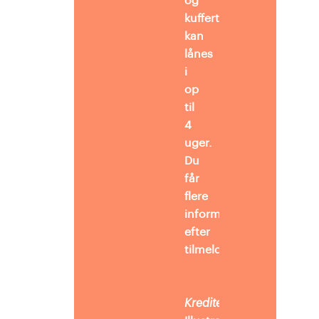
og
kuffert
kan
lånes
i
op
til
4
uger.
Du
får
flere
informationer
efter
tilmelding.
Kreditering