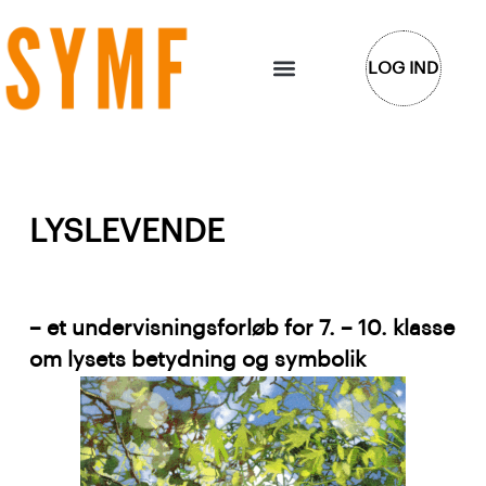
Gå
til
LOG IND
indholdet
LYSLEVENDE
– et undervisningsforløb for 7. – 10. klasse
om lysets betydning og symbolik