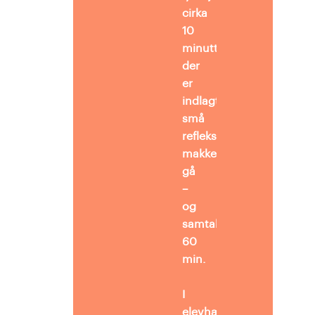
cirka
10
minutter og
der
er
indlagt
små
refleksionsøvelser og
makkersnakke undervejs
gå
–
og
samtaletid:
60
min.
I
elevhæftet