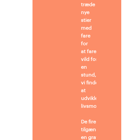
træde
nye
stier
med
fare
for
at fare
vild for
en
stund, at
vi finder vejen mod
at
udvikle
livsmod.
De fire podwalks et
tilgængelige i
en gratis app