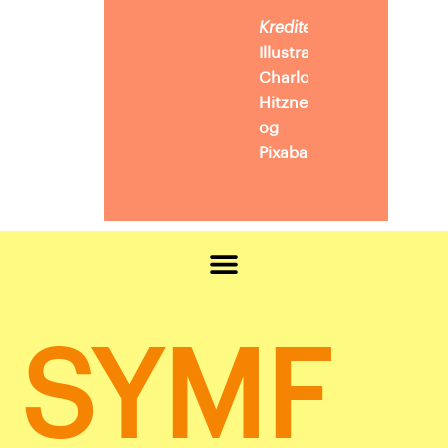
Kreditering
Illustration:
Charlotte
Hitzner
og
Pixabay
SYMF