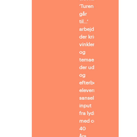
’Turen
går
til…’
arbejdes
der kristendomsfagligt m
vinkler
og
temaer,
der udvider
og
efterbearbejder
elevernes
sanselige
input
fra lydrejserne samt
med centrale fortællinger
40
års