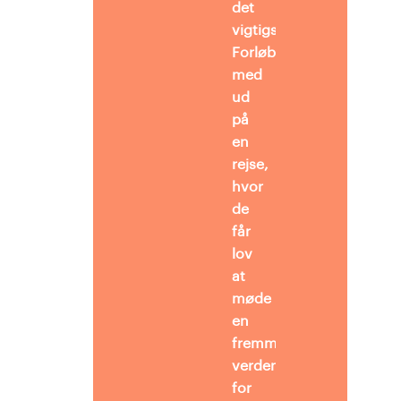
det
vigtigste?
Forløbet tager eleverne
med
ud
på
en
rejse,
hvor
de
får
lov
at
møde
en
fremmed
verden
for