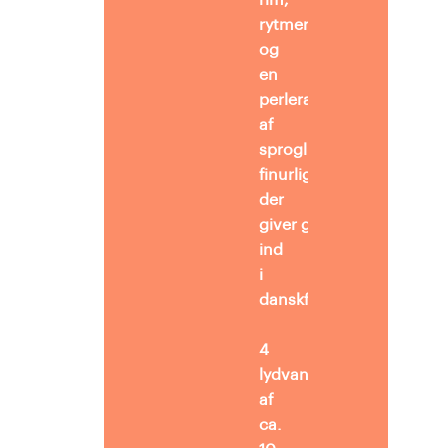
rim,
rytmer
og
en
perlerække
af
sproglige
finurligheder,
der
giver godt stof
ind
i
danskfaget.
4
lydvandringer
af
ca.