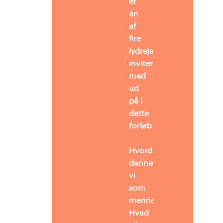
er
én
af
fire
lydrejser, eleverne
inviteres
med
ud
på i
dette
forløb.
Hvordan
dannes
vi
som
mennesker?
Hvad