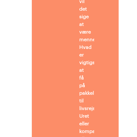
vil
det
sige
at
være
menneske?
Hvad
er
vigtigst
at
få
på
pakkelisten
til
livsrejsen?
Uret
eller
kompasset?