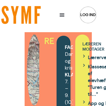
Gå
til
LOG IND
indholdet
REJSENDE
LÆREREN
FAG
:
MODTAGER
Dansk
Lærerve
og
kristendomskunds
Klasses
KLASSETRIN
af
:
7.
elevhæf
–
"Turen 
9.
til..."
(10.)
App og 