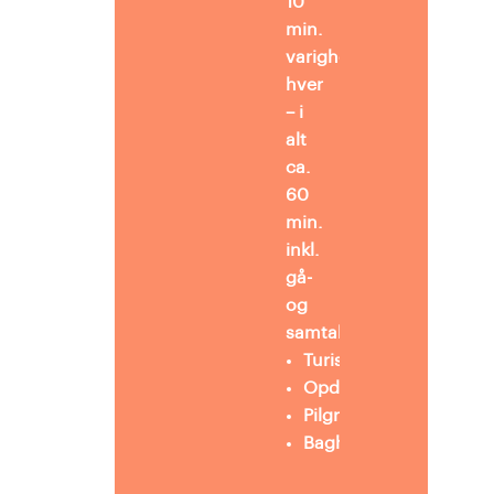
10
min.
varighed
hver
– i
alt
ca.
60
min.
inkl.
gå-
og
samtaletid:
Turistrejsen
Opdagelsesrejsen
Pilgrimsvandringen
Baghaven