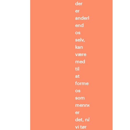
der
er
anderledes
end
os
selv,
kan
være
med
til
at
forme
os
som
mennesker. Måske
er
det, når
vi tør