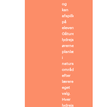
og
kan
afspilles
på
elevernes telefoner.
Gåturene med
lydrejserne i
ørerne
planlægges
i
naturskønne
områder
efter
lærerens
eget
valg.
Hver
lydrejse varer