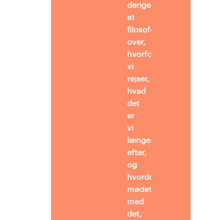
derigennem
at
filosofere
over,
hvorfor
vi
rejser,
hvad
det
er
vi
længes
efter,
og
hvordan
mødet
med
det,