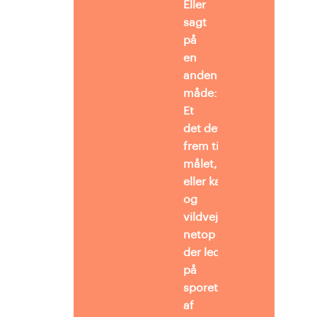
Eller
sagt
på
en
anden
måde:
Et
det det vigtigste at nå hu
frem til
målet,
eller kan omveje
og
vildveje være
netop det,
der leder én
på
sporet
af