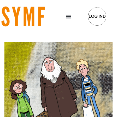
Gå
til
LOG IND
indholdet